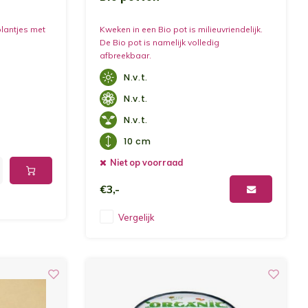
plantjes met
Kweken in een Bio pot is milieuvriendelijk.
De Bio pot is namelijk volledig
afbreekbaar.
N.v.t.
N.v.t.
N.v.t.
10 cm
Niet op voorraad
€3,-
Vergelijk