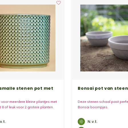
smalle stenen pot met
Bonsai pot van stee
 voor meerdere kleine plantjes met
Deze stenen schaal past perf
8 of leuk voor 2 grotere planten.
Bonsai boompjes.
v.t.
N.v.t.