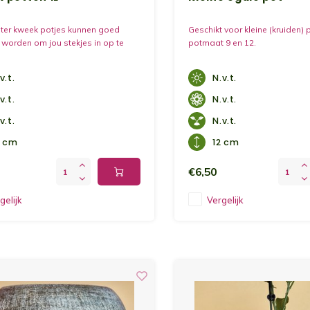
iter kweek potjes kunnen goed
Geschikt voor kleine (kruiden) 
 worden om jou stekjes in op te
potmaat 9 en 12.
v.t.
N.v.t.
v.t.
N.v.t.
v.t.
N.v.t.
0 cm
12 cm
€6,50
gelijk
Vergelijk