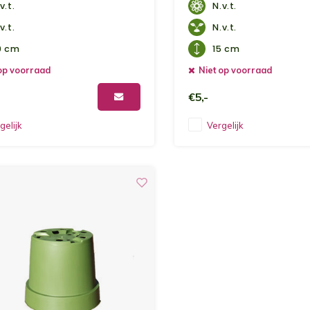
v.t.
N.v.t.
v.t.
N.v.t.
0 cm
15 cm
op voorraad
Niet op voorraad
€5,-
gelijk
Vergelijk