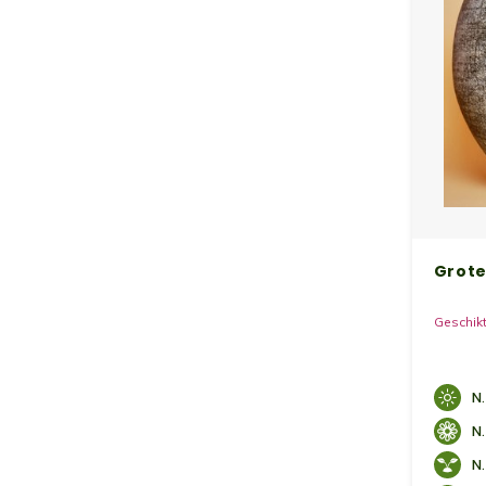
Grote
Geschik
N.
N.
N.