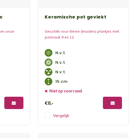
ic
Keramische pot gevlekt
 om onze
Geschikt voor kleine (kruiden) plantjes met
potmaat 9 en 12.
N.v.t.
N.v.t.
N.v.t.
15 cm
Niet op voorraad
€8,-
Vergelijk