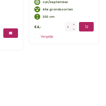
Juli/september
Alle grondsoorten
200 cm
€4,-
Vergelijk