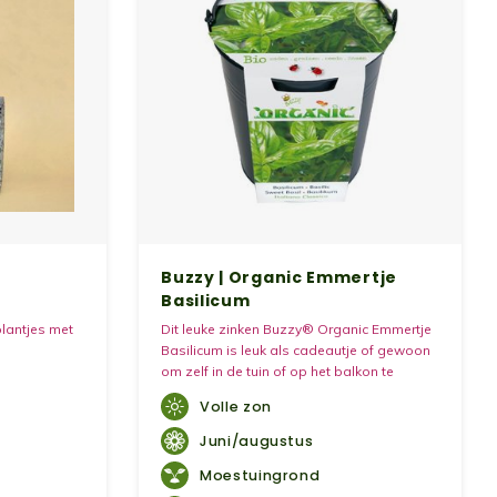
Buzzy | Organic Emmertje
Basilicum
plantjes met
Dit leuke zinken Buzzy® Organic Emmertje
Basilicum is leuk als cadeautje of gewoon
om zelf in de tuin of op het balkon te
hebben! Het product wordt compleet
Volle zon
geleverd. U kunt direct aan de slag!
Juni/augustus
Moestuingrond