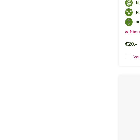
N.
N.
3
Niet 
€20,-
Ver