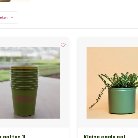
keken
 potten 1L
Kleine egale pot