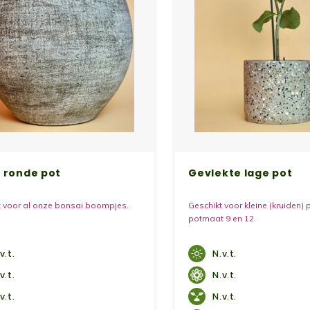
 ronde pot
Gevlekte lage pot
t voor al onze bonsai boompjes.
Geschikt voor kleine (kruiden) 
potmaat 9 en 12.
v.t.
N.v.t.
v.t.
N.v.t.
v.t.
N.v.t.