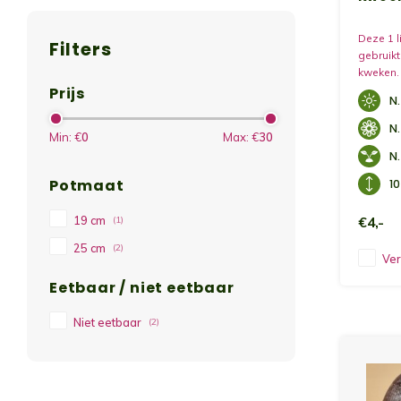
Deze 1 l
Filters
gebruikt
kweken.
Prijs
N.
N.
Min: €
0
Max: €
30
N.
Potmaat
1
19 cm
€4,-
(1)
25 cm
(2)
Ver
Eetbaar / niet eetbaar
Niet eetbaar
(2)