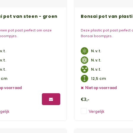
i pot van steen - groen
Bonsai pot van plast
enen pot past perfect om onze
Deze plastic pot past perfect
boompjes.
Bonsai boompjes.
v.t.
N.v.t.
v.t.
N.v.t.
v.t.
N.v.t.
5 cm
12,5 cm
op voorraad
Niet op voorraad
€3,-
gelijk
Vergelijk