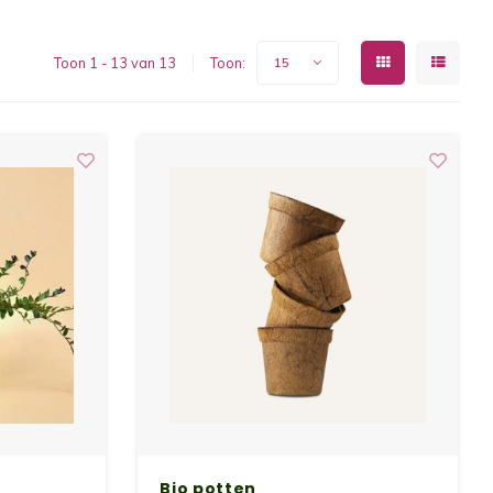
Toon 1 - 13 van 13
Toon:
15
Bio potten