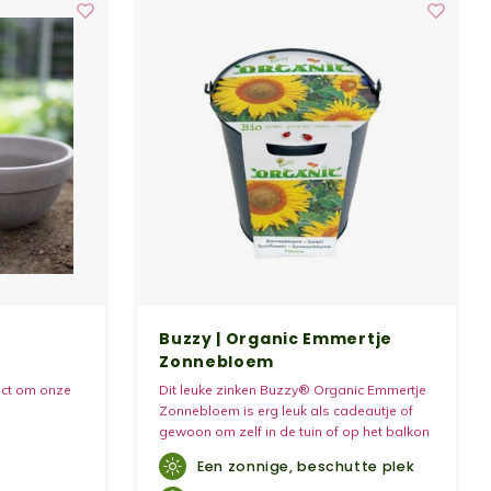
n
Buzzy | Organic Emmertje
Zonnebloem
ect om onze
Dit leuke zinken Buzzy® Organic Emmertje
Zonnebloem is erg leuk als cadeautje of
gewoon om zelf in de tuin of op het balkon
te hebben! Het product wordt compleet
Een zonnige, beschutte plek
geleverd. U kunt direct aan de slag!