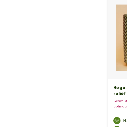
Hoge 
reliëf
Geschikt
potmaat 
N.