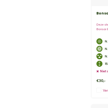
Bonsa
Deze st
Bonsai 
N.
N.
N.
1
Niet 
€30,-
Ver