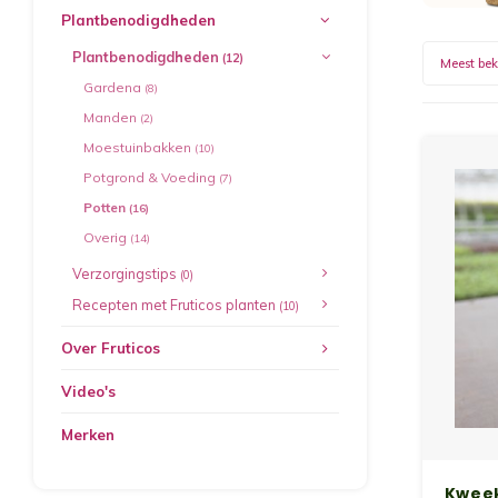
Plantbenodigdheden
Plantbenodigdheden
(12)
Meest be
Gardena
(8)
Manden
(2)
Moestuinbakken
(10)
Potgrond & Voeding
(7)
Potten
(16)
Overig
(14)
Verzorgingstips
(0)
Recepten met Fruticos planten
(10)
Over Fruticos
Video's
Merken
Kweek