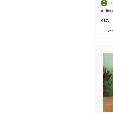
3
Niet 
€17,-
Ver