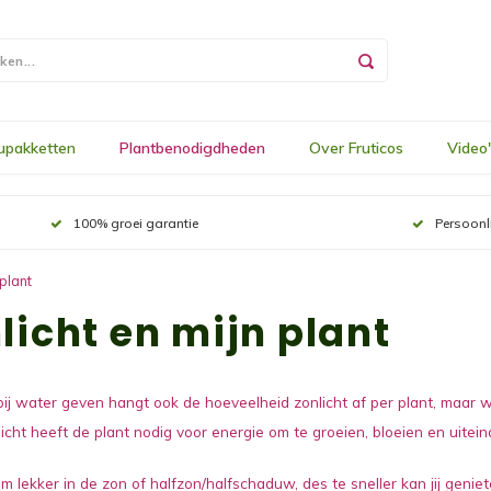
upakketten
Plantbenodigdheden
Over Fruticos
Video
100% groei garantie
Persoonl
 plant
licht en mijn plant
bij water geven hangt ook de hoeveelheid zonlicht af per plant, maar wi
licht heeft de plant nodig voor energie om te groeien, bloeien en uiteind
m lekker in de zon of halfzon/halfschaduw, des te sneller kan jij geniet