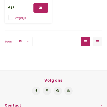
€15,-
Grano
Vergelijk
Flatb
Toon:
15
Volg ons
Contact