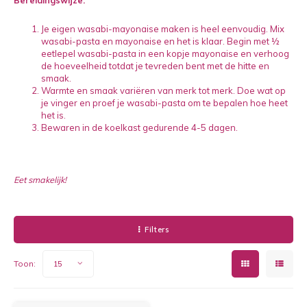
Bereidingswijze:
Kruidenplanten
Druiv
Je eigen wasabi-mayonaise maken is heel eenvoudig. Mix
Wodka
wasabi-pasta en mayonaise en het is klaar. Begin met ½
XL-planten
Framb
eetlepel wasabi-pasta in een kopje mayonaise en verhoog
de hoeveelheid totdat je tevreden bent met de hitte en
Zoete
Fruitbomen
Kiwip
smaak.
Warmte en smaak variëren van merk tot merk. Doe wat op
je vinger en proef je wasabi-pasta om te bepalen hoe heet
Kiwi -
Kruis
het is.
Bewaren in de koelkast gedurende 4-5 dagen.
Gevul
Overi
Sinaa
Eet smakelijk!
Vijgen
Filters
Baby 
Toon:
15
Rabar