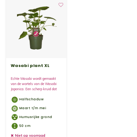
Bosbe
Yoghu
Choco
Bram
Lemon
Wasabi plant XL
Wente
Echte Wasabi wordt gemaakt
van de wortels van de Wasabi
Japonica. Een scherp kruid dat
Patat
veel wordt gebruikt in de Japanse
Halfschaduw
keuken.
Omele
Maart t/m mei
Humusrijke grond
Zeekr
50 cm
Asper
Niet op voorraad