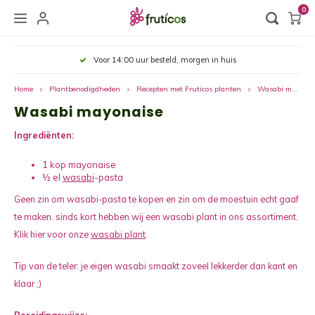
0
Hoofdmenu / plantbenodigdheden
Hoofdmenu / eetbare planten
Hoofdmenu / over fruticos
Hoofdmenu /
Hoofdmenu /
Hoofdmenu /
Hoofdm
Voor 14:00 uur besteld, morgen in huis
Plantbenodigdheden
Eetbare planten
Over Fruticos
Home
Plantbenodigdheden
Recepten met Fruticos planten
Wasabi mayonaise
Wasabi mayonaise
Fruitplanten
Plantbenodigdheden
Over ons
Aalbe
Artis
Gard
Overp
Team
Floor
Eetba
Kruid
Druiv
Ingrediënten:
Groenteplanten
Verzorgingstips
Samenwerkingen
Aardb
Zoete
Mand
Water
Sonne
Groen
Groen
1 kop mayonaise
½ el
wasabi
-pasta
Notenplanten
Vacatures
Bosbe
Asper
Moest
Voedi
Kruid
Avoca
Recepten met Fruticos planten
Geen zin om wasabi-pasta te kopen en zin om de moestuin echt gaaf
te maken. sinds kort hebben wij een wasabi plant in ons assortiment.
Bonsai Fruit
Brame
Maïsp
Potgr
Snoei
Citro
Klik hier voor onze
wasabi plant
.
Organic Family
Citru
Rabar
Potte
Zonlic
Sojab
Tip van de teler: je eigen wasabi smaakt zoveel lekkerder dan kant en
klaar ;)
Zaden
Druiv
Groen
Overi
Bladve
Wasab