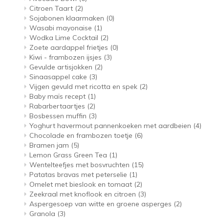
Citroen Taart
(2)
Sojabonen klaarmaken
(0)
Wasabi mayonaise
(1)
Wodka Lime Cocktail
(2)
Zoete aardappel frietjes
(0)
Kiwi - frambozen ijsjes
(3)
Gevulde artisjokken
(2)
Sinaasappel cake
(3)
Vijgen gevuld met ricotta en spek
(2)
Baby maïs recept
(1)
Rabarbertaartjes
(2)
Bosbessen muffin
(3)
Yoghurt havermout pannenkoeken met aardbeien
(4)
Chocolade en frambozen toetje
(6)
Bramen jam
(5)
Lemon Grass Green Tea
(1)
Wentelteefjes met bosvruchten
(15)
Patatas bravas met peterselie
(1)
Omelet met bieslook en tomaat
(2)
Zeekraal met knoflook en citroen
(3)
Aspergesoep van witte en groene asperges
(2)
Granola
(3)