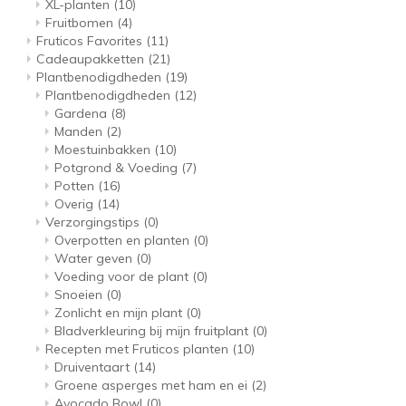
XL-planten
(10)
Fruitbomen
(4)
Fruticos Favorites
(11)
Cadeaupakketten
(21)
Plantbenodigdheden
(19)
Plantbenodigdheden
(12)
Gardena
(8)
Manden
(2)
Moestuinbakken
(10)
Potgrond & Voeding
(7)
Potten
(16)
Overig
(14)
Verzorgingstips
(0)
Overpotten en planten
(0)
Water geven
(0)
Voeding voor de plant
(0)
Snoeien
(0)
Zonlicht en mijn plant
(0)
Bladverkleuring bij mijn fruitplant
(0)
Recepten met Fruticos planten
(10)
Druiventaart
(14)
Groene asperges met ham en ei
(2)
Avocado Bowl
(0)