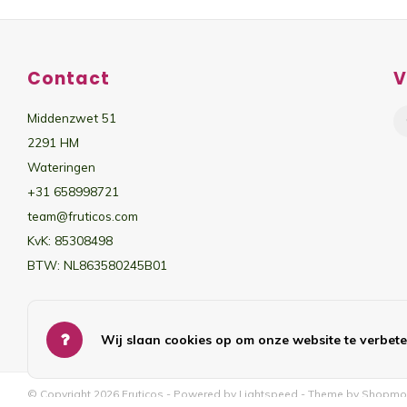
Contact
V
Middenzwet 51
2291 HM
Wateringen
+31 658998721
team@fruticos.com
KvK: 85308498
BTW: NL863580245B01
Wij slaan cookies op om onze website te verbete
© Copyright 2026 Fruticos - Powered by
Lightspeed
- Theme by
Shopmo