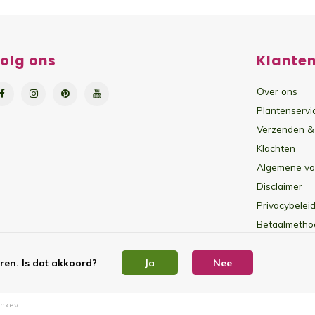
olg ons
Klanten
Over ons
Plantenservi
Verzenden &
Klachten
Algemene v
Disclaimer
Privacybeleid
Betaalmetho
Sitemap
ren. Is dat akkoord?
Ja
Nee
nkey