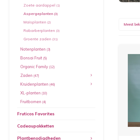
Zoete aardappel
(1)
Aspergeplanten
(3)
Maïsplanten
(2)
Meest be
Rabarberplanten
(3)
Groente zaden
(31)
Notenplanten
(3)
Bonsai Fruit
(5)
Organic Family
(12)
Zaden
(47)
Kruidenplanten
(46)
XL-planten
(10)
Fruitbomen
(4)
Fruticos Favorites
Cadeaupakketten
Plantbenodigdheden