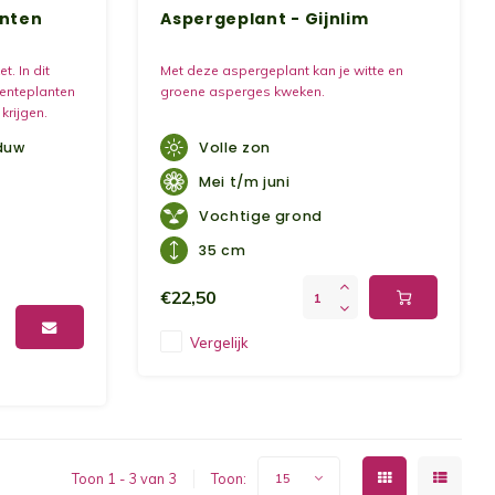
anten
Aspergeplant - Gijnlim
. In dit
Met deze aspergeplant kan je witte en
oenteplanten
groene asperges kweken.
krijgen.
duw
Volle zon
Mei t/m juni
Vochtige grond
35 cm
€22,50
Vergelijk
Toon 1 - 3 van 3
Toon:
15