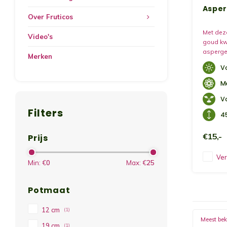
Asper
Over Fruticos
Met deze
Video's
goud kwe
asperge
Merken
V
M
V
Filters
4
€15,-
Prijs
Ver
Min: €
0
Max: €
25
Potmaat
12 cm
(1)
Meest be
19 cm
(1)