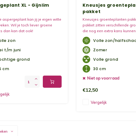
geplant XL - Gijnlim
Kneusjes groentepl
pakket
 aspergeplant kan jij je eigen witte
Kneusjes groenteplanten pakket
ken. Wil je toch liever groene
pakket zitten verschillende gr
s dan kan dat ook!
die nog een extra kans kunnen 
olle zon
Volle zon/halfscha
ei t/m juni
Zomer
ochtige grond
Volle grond
5 cm
30 cm
Niet op voorraad
€12,50
gelijk
Vergelijk
keken