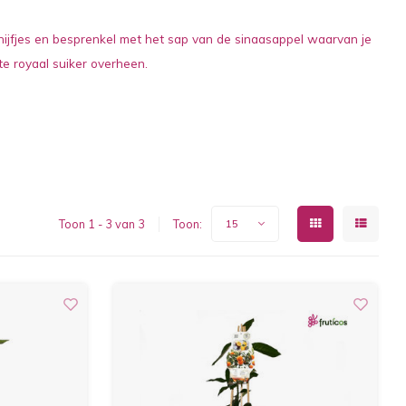
ijfjes en besprenkel met het sap van de sinaasappel waarvan je
ste royaal suiker overheen.
Toon 1 - 3 van 3
Toon:
15