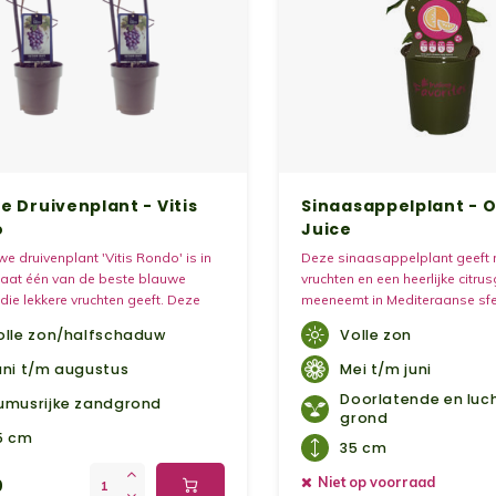
e Druivenplant - Vitis
Sinaasappelplant - 
o
Juice
e druivenplant 'Vitis Rondo' is in
Deze sinaasappelplant geeft 
maat één van de beste blauwe
vruchten en een heerlijke citrus
 die lekkere vruchten geeft. Deze
meeneemt in Mediteraanse sfe
lant produceert grote trossen van
olle zon/halfschaduw
Volle zon
onkerblauwe tafeldruiven, die ook
 kunnen worden als wijndruif.
uni t/m augustus
Mei t/m juni
Doorlatende en luc
umusrijke zandgrond
grond
5 cm
35 cm
Niet op voorraad
0