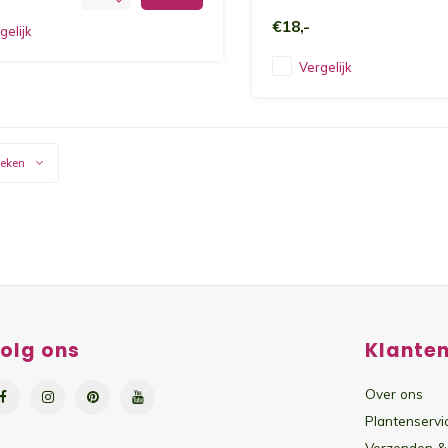
€18,-
gelijk
Vergelijk
keken
olg ons
Klanten
Over ons
Plantenservi
Verzenden &