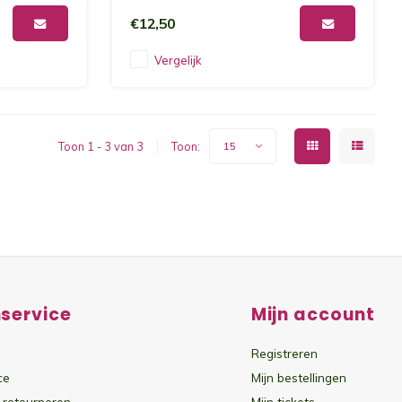
€12,50
Vergelijk
Toon 1 - 3 van 3
Toon:
15
service
Mijn account
Registreren
ce
Mijn bestellingen
 retourneren
Mijn tickets