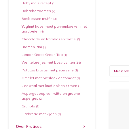
Baby maïs recept
(1)
Rabarbertaartjes
(2)
Bosbessen muffin
(3)
Yoghurt havermout pannenkoeken met
aardbeien
(4)
Chocolade en frambozen toetje
(6)
Bramen jam
(5)
Lemon Grass Green Tea
(1)
Wentelteefjes met bosvruchten
(15)
Patatas bravas met peterselie
(1)
Meest be
Omelet met bieslook en tomaat
(2)
Zeekraal met knoflook en citroen
(3)
Aspergesoep van witte en groene
asperges
(2)
Granola
(3)
Flatbread met vijgen
(3)
Over Fruticos