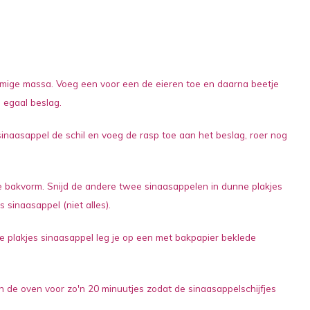
omige massa. Voeg een voor een de eieren toe en daarna beetje
n egaal beslag.
naasappel de schil en voeg de rasp toe aan het beslag, roer nog
e bakvorm. Snijd de andere twee sinaasappelen in dunne plakjes
 sinaasappel (niet alles).
e plakjes sinaasappel leg je op een met bakpapier beklede
in de oven voor zo'n 20 minuutjes zodat de sinaasappelschijfjes