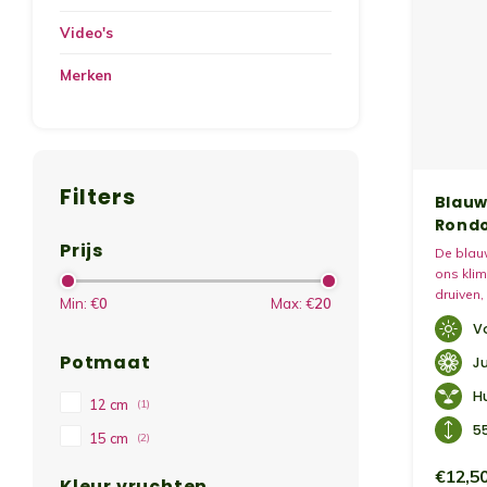
Video's
Merken
Filters
Blauw
Rond
Prijs
De blauw
ons kli
druiven,
Min: €
0
Max: €
20
druivenp
V
zoete, d
gebruikt
Potmaat
J
H
12 cm
(1)
5
15 cm
(2)
€12,5
Kleur vruchten