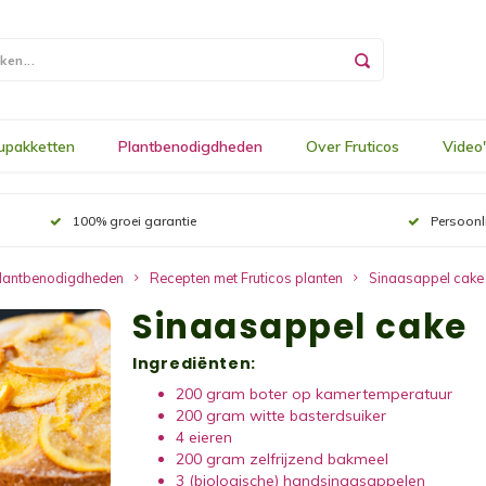
upakketten
Plantbenodigdheden
Over Fruticos
Video
100% groei garantie
Persoonl
lantbenodigdheden
Recepten met Fruticos planten
Sinaasappel cake
Sinaasappel cake
Ingrediënten:
200
gram
boter
op kamertemperatuur
200
gram
witte basterdsuiker
4
eieren
200
gram
zelfrijzend bakmeel
3
(
biologische)
handsinaasappelen