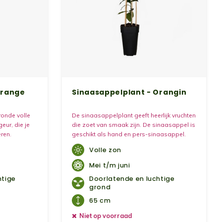
Orange
Sinaasappelplant - Orangin
ronde volle
De sinaasappelplant geeft heerlijk vruchten
geur, die je
die zoet van smaak zijn. De sinaasappel is
ren.
geschikt als hand en pers-sinaasappel.
Volle zon
Mei t/m juni
htige
Doorlatende en luchtige
grond
65 cm
Niet op voorraad