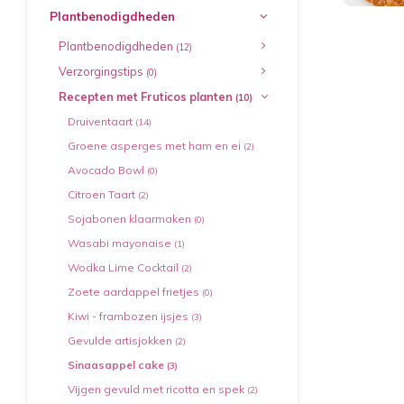
Plantbenodigdheden
Plantbenodigdheden
(12)
Verzorgingstips
(0)
Recepten met Fruticos planten
(10)
Druiventaart
(14)
Groene asperges met ham en ei
(2)
Avocado Bowl
(0)
Citroen Taart
(2)
Sojabonen klaarmaken
(0)
Wasabi mayonaise
(1)
Wodka Lime Cocktail
(2)
Zoete aardappel frietjes
(0)
Kiwi - frambozen ijsjes
(3)
Gevulde artisjokken
(2)
Sinaasappel cake
(3)
Vijgen gevuld met ricotta en spek
(2)