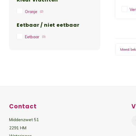
Ver
Oranje
(2)
Eetbaar / niet eetbaar
Eetbaar
(3)
Meest be
Contact
V
Middenzwet 51
2291 HM
Wateringen