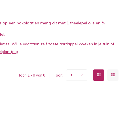
ze op een bakplaat en meng dit met 1 theelepel olie en ¼
el.
etjes. Wil je voortaan zelf zoete aardappel kweken in je tuin of
lplant(en)
.
Toon 1 - 0 van 0
Toon:
15