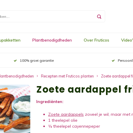
upakketten
Plantbenodigdheden
Over Fruticos
Video
100% groei garantie
Persoonl
lantbenodigdheden
Recepten met Fruticos planten
Zoete aardappel fr
Zoete aardappel fr
Ingrediënten:
Zoete aardappels
zoveel je wil, maar met 
1 theelepel olie
¼ theelepel cayennepeper