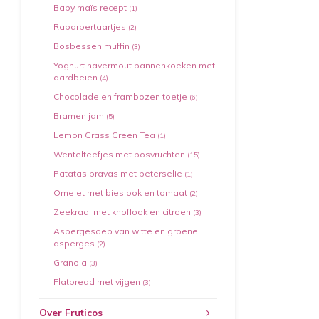
Baby maïs recept
(1)
Rabarbertaartjes
(2)
Bosbessen muffin
(3)
Yoghurt havermout pannenkoeken met
aardbeien
(4)
Chocolade en frambozen toetje
(6)
Bramen jam
(5)
Lemon Grass Green Tea
(1)
Wentelteefjes met bosvruchten
(15)
Patatas bravas met peterselie
(1)
Omelet met bieslook en tomaat
(2)
Zeekraal met knoflook en citroen
(3)
Aspergesoep van witte en groene
asperges
(2)
Granola
(3)
Flatbread met vijgen
(3)
Over Fruticos