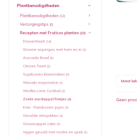
Plantbenodigdheden
Plantbenodigdheden
(12)
Verzorgingstips
(0)
Recepten met Fruticos planten
(10)
Druiventaart
(14)
Groene asperges met ham en ei
(2)
Avocado Bowl
(0)
Citroen Taart
(2)
Sojabonen klaarmaken
(0)
Meest be
Wasabi mayonaise
(1)
Wodka Lime Cocktail
(2)
Zoete aardappel frietjes
Geen prod
(0)
Kiwi - frambozen ijsjes
(3)
Gevulde artisjokken
(2)
Sinaasappel cake
(3)
Vijgen gevuld met ricotta en spek
(2)