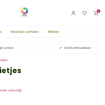
0
's
Moestuin verhalen
Merken
ijk contact
Snel & betrouwbaar
ietjes
ietjes
mate natuurlijk