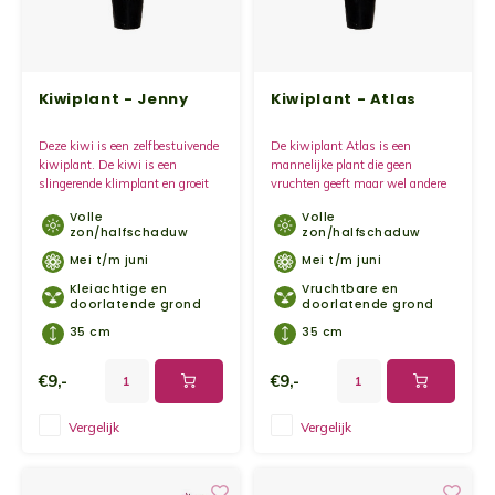
Kruidenplanten
Druiv
Wodka
XL-planten
Framb
Zoete
Kiwiplant - Jenny
Kiwiplant - Atlas
Fruitbomen
Kiwip
Kiwi -
Deze kiwi is een zelfbestuivende
De kiwiplant Atlas is een
kiwiplant. De kiwi is een
mannelijke plant die geen
Kruis
slingerende klimplant en groeit
vruchten geeft maar wel andere
Gevul
krachtig. De bloemkleur van de
kiwiplanten kan bestuiven. Deze
Volle
Volle
kiwiplant is wit tot licht roze.
kiwi plant krijgt in mei en juni
Overi
zon/halfschaduw
zon/halfschaduw
prachtige witte bloesem.
Sinaa
Mei t/m juni
Mei t/m juni
Kleiachtige en
Vruchtbare en
Vijgen
doorlatende grond
doorlatende grond
35 cm
35 cm
Baby 
€9,-
€9,-
Rabar
Vergelijk
Vergelijk
Bosbe