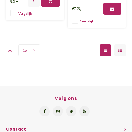
€9,-
Grano
€13,-
Vergelijk
Flatb
Vergelijk
Toon:
15
Volg ons
Contact