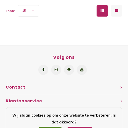
Yoghu
Toon:
15
Choco
Bram
Lemon
Volg ons
Wente
Patat
Contact
Omele
Klantenservice
Zeekr
Mijn account
Wij slaan cookies op om onze website te verbeteren. Is
Asper
dat akkoord?