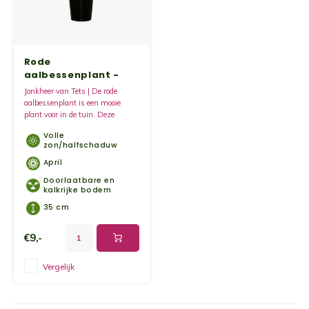
Kruidenplanten
Druiv
Wodka
XL-planten
Framb
Zoete
Rode
aalbessenplant -
Fruitbomen
Kiwip
Kiwi -
Jonkheer van Tets
Jonkheer van Tets | De rode
aalbessenplant is een mooie
Kruis
plant voor in de tuin. Deze
Gevul
bessen zijn echte vitamine
Volle
bommen.
Overi
zon/halfschaduw
Sinaa
April
Doorlaatbare en
Vijgen
kalkrijke bodem
35 cm
Baby 
€9,-
Rabar
Vergelijk
Bosbe