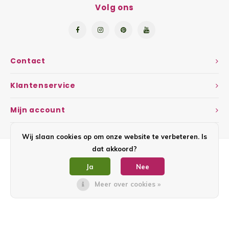
Volg ons
Kruidenplanten
Druiv
Wodka
XL-planten
Framb
Zoete
Fruitbomen
Kiwip
Contact
Kiwi -
Kruis
Klantenservice
Gevul
Overi
Mijn account
Sinaa
Wij slaan cookies op om onze website te verbeteren. Is
Vijgen
dat akkoord?
Baby 
Ja
Nee
© Copyright 2026 Fruticos - Powered by
Lightspeed
- Theme by
Shopmonkey
Meer over cookies »
Rabar
Bosbe