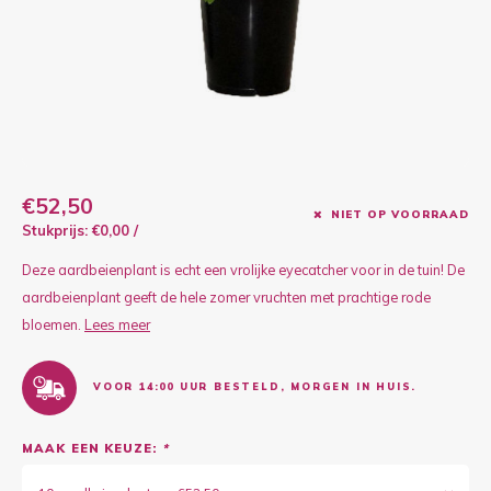
Kruidenplanten
Druiv
Wodka
XL-planten
Framb
Zoete
Fruitbomen
Kiwip
Kiwi -
Kruis
Gevul
€52,50
NIET OP VOORRAAD
Overi
Stukprijs: €0,00 /
Sinaa
Deze aardbeienplant is echt een vrolijke eyecatcher voor in de tuin! De
aardbeienplant geeft de hele zomer vruchten met prachtige rode
Vijgen
bloemen.
Lees meer
Baby 
VOOR 14:00 UUR BESTELD, MORGEN IN HUIS.
Rabar
MAAK EEN KEUZE:
*
Bosbe