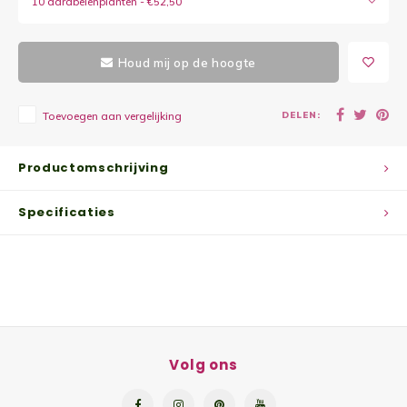
10 aardbeienplanten - €52,50
Yoghu
Houd mij op de hoogte
Choco
Bram
DELEN:
Toevoegen aan vergelijking
Lemon
Productomschrijving
Wente
Specificaties
Patat
Omele
Zeekr
Volg ons
Asper