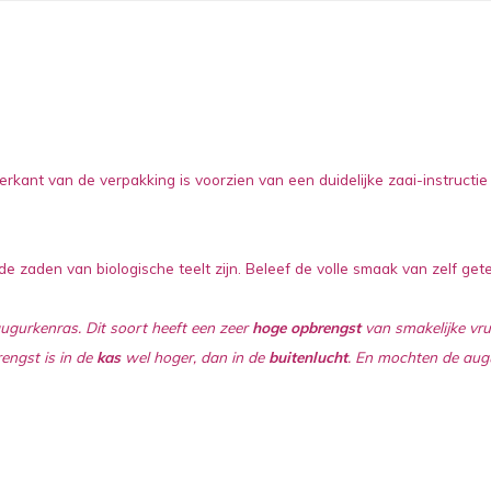
rkant van de verpakking is voorzien van een duidelijke zaai-instructi
 de zaden van biologische teelt zijn. Beleef de volle smaak van zelf g
ugurkenras. Dit soort heeft een zeer
hoge opbrengst
van smakelijke vru
engst is in de
kas
wel hoger, dan in de
buitenlucht
. En mochten de augu