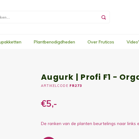
upakketten
Plantbenodigdheden
Over Fruticos
Video
Augurk | Profi F1 - Org
ARTIKELCODE
FR273
€5,-
De ranken van de planten beurtelings naar links 