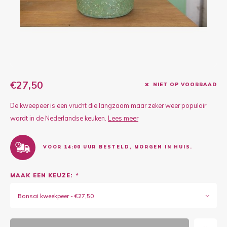
Kruidenplanten
Druiv
Wodka
XL-planten
Framb
Zoete
Fruitbomen
Kiwip
Kiwi -
Kruis
€27,50
NIET OP VOORRAAD
Gevul
De kweepeer is een vrucht die langzaam maar zeker weer populair
Overi
Sinaa
wordt in de Nederlandse keuken.
Lees meer
Vijgen
VOOR 14:00 UUR BESTELD, MORGEN IN HUIS.
Baby 
MAAK EEN KEUZE:
*
Rabar
Bonsai kweekpeer - €27,50
Bosbe