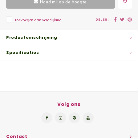
Houd mij op de hoogte
Yoghu
DELEN:
Toevoegen aan vergelijking
Choco
Bram
Productomschrijving
Lemon
Specificaties
Wente
Patat
Omele
Volg ons
Zeekr
Asper
Contact