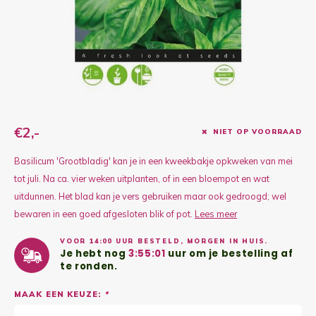
Kruidenplanten
Druiv
Wodka
XL-planten
Framb
Zoete
Fruitbomen
Kiwip
Kiwi -
Kruis
Gevul
€2,-
NIET OP VOORRAAD
Overi
Sinaa
Basilicum 'Grootbladig' kan je in een kweekbakje opkweken van mei
tot juli. Na ca. vier weken uitplanten, of in een bloempot en wat
Vijgen
uitdunnen. Het blad kan je vers gebruiken maar ook gedroogd; wel
bewaren in een goed afgesloten blik of pot.
Lees meer
Baby 
VOOR 14:00 UUR BESTELD, MORGEN IN HUIS.
Je hebt nog
3:55:01
uur om je bestelling af
Rabar
te ronden.
MAAK EEN KEUZE:
*
Bosbe