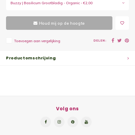
Buzzy | Basilicum Grootbladig - Organic - €2,00
Yoghu
Choco
Houd mij op de hoogte
Bram
DELEN:
Toevoegen aan vergelijking
Lemon
Productomschrijving
Wente
Patat
Omele
Volg ons
Zeekr
Asper