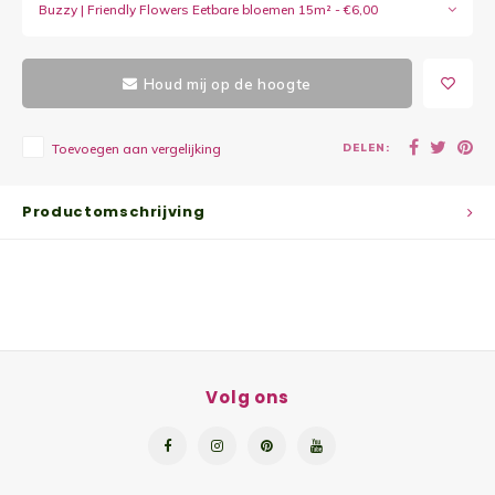
Buzzy | Friendly Flowers Eetbare bloemen 15m² - €6,00
Yoghu
Choco
Houd mij op de hoogte
Bram
DELEN:
Toevoegen aan vergelijking
Lemon
Productomschrijving
Wente
Patat
Omele
Volg ons
Zeekr
Asper