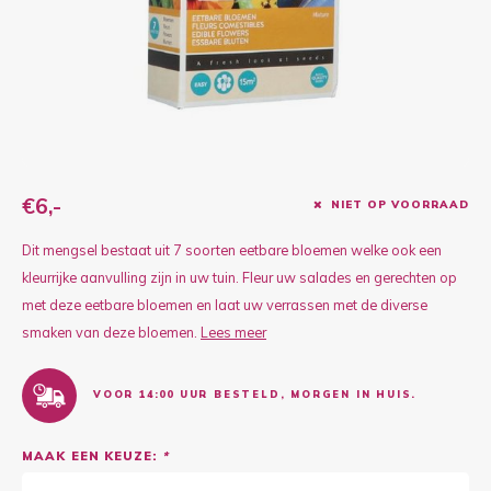
Kruidenplanten
Druiv
Wodka
XL-planten
Framb
Zoete
ca 15 m2.
Fruitbomen
Kiwip
Kiwi -
Kruis
Gevul
€6,-
NIET OP VOORRAAD
Overi
Sinaa
Dit mengsel bestaat uit 7 soorten eetbare bloemen welke ook een
kleurrijke aanvulling zijn in uw tuin. Fleur uw salades en gerechten op
Vijgen
met deze eetbare bloemen en laat uw verrassen met de diverse
smaken van deze bloemen.
Lees meer
Baby 
VOOR 14:00 UUR BESTELD, MORGEN IN HUIS.
Rabar
MAAK EEN KEUZE:
*
Bosbe