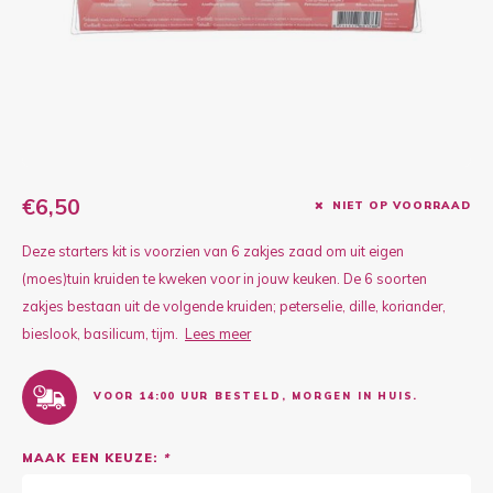
Kruidenplanten
Druiv
Wodka
XL-planten
Framb
Zoete
Fruitbomen
Kiwip
Kiwi -
Kruis
Gevul
€6,50
NIET OP VOORRAAD
Overi
Sinaa
Deze starters kit is voorzien van 6 zakjes zaad om uit eigen
(moes)tuin kruiden te kweken voor in jouw keuken. De 6 soorten
Vijgen
zakjes bestaan uit de volgende kruiden; peterselie, dille, koriander,
bieslook, basilicum, tijm.
Lees meer
Baby 
VOOR 14:00 UUR BESTELD, MORGEN IN HUIS.
Rabar
MAAK EEN KEUZE:
*
Bosbe