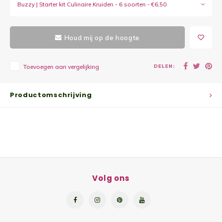
Buzzy | Starter kit Culinaire Kruiden - 6 soorten - €6,50
Yoghu
Choco
Houd mij op de hoogte
Bram
DELEN:
Toevoegen aan vergelijking
Lemon
Productomschrijving
Wente
Patat
Omele
Volg ons
Zeekr
Asper