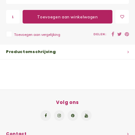
Yoghu
Toevoegen aan winkelwagen
Choco
DELEN:
Toevoegen aan vergelijking
Bram
Lemon
Productomschrijving
Wente
Patat
Omele
Volg ons
Zeekr
Asper
Contact