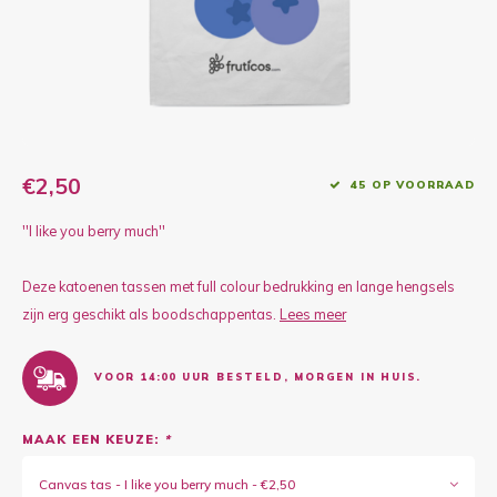
Kruidenplanten
Druiv
Wodka
XL-planten
Framb
Zoete
Fruitbomen
Kiwip
Kiwi -
Kruis
€2,50
45 OP VOORRAAD
Gevul
''I like you berry much''
Overi
Sinaa
Deze katoenen tassen met full colour bedrukking en lange hengsels
Vijgen
zijn erg geschikt als boodschappentas.
Lees meer
Baby 
VOOR 14:00 UUR BESTELD, MORGEN IN HUIS.
Rabar
MAAK EEN KEUZE:
*
Bosbe
Canvas tas - I like you berry much - €2,50