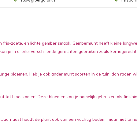
100% groei garantie
Persoonl
en fris-zoete, en lichte gember smaak. Gembermunt heeft kleine lang
n je in allerlei verschillende gerechten gebruiken zoals kerriegerech
akleurige bloemen. Heb je ook ander munt soorten in de tuin, dan raden
t tot bloei komen! Deze bloemen kan je namelijk gebruiken als finish
. Daarnaast houdt de plant ook van een vochtig bodem, maar niet te na