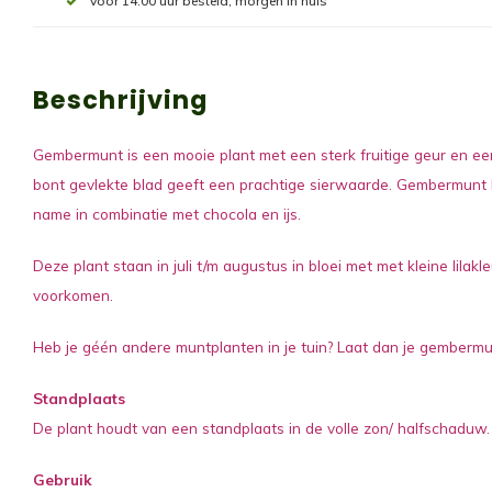
Voor 14:00 uur besteld, morgen in huis
Beschrijving
Gembermunt is een mooie plant met een sterk fruitige geur en e
bont gevlekte blad geeft een prachtige sierwaarde. Gembermunt ku
name in combinatie met chocola en ijs.
Deze plant staan in juli t/m augustus in bloei met met kleine lil
voorkomen.
Heb je géén andere muntplanten in je tuin? Laat dan je gembermun
Standplaats
De plant houdt van een standplaats in de volle zon/ halfschaduw
Gebruik