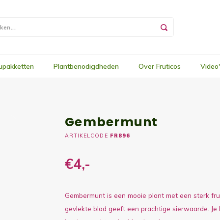
upakketten
Plantbenodigdheden
Over Fruticos
Video
Gembermunt
ARTIKELCODE
FR896
€4,-
Gembermunt is een mooie plant met een sterk frui
gevlekte blad geeft een prachtige sierwaarde. Je k