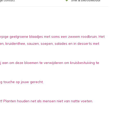
ijk contact
Snel & betrouwbaar
werpige geelgroene blaadjes met soms een zweem roodbruin. Het
ten, kruidenthee, sauzen, soepen, salades en in desserts met
 wij aan om deze bloemen te verwijderen om kruisbestuiving te
ing touche op jouw gerecht.
t! Planten houden net als mensen niet van natte voeten.