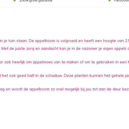
100% groei garantie
Persoonl
e tuin staan. De appelboom is volgroeid en heeft een hoogte van 2.5
m. Met de juiste zorg en aandacht kan je in de nazomer je eigen appels 
ar ook heerlijk om appelmoes van te maken of om te gebruiken in een 
t het ook goed half in de schaduw. Deze planten kunnen het gehele ja
ag en wordt de appelboom zo snel mogelijk bij jou tot aan de deur be