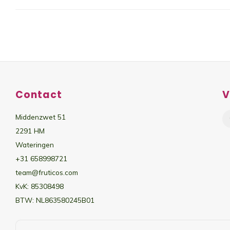
Contact
V
Middenzwet 51
2291 HM
Wateringen
+31 658998721
team@fruticos.com
KvK: 85308498
BTW: NL863580245B01