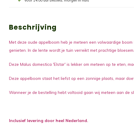
Voor 14:00 uur besteld, morgen in huis
Beschrijving
Met deze oude appelboom heb je meteen een volwaardige boom in j
genieten. In de lente wordt je tuin verreikt met prachtige bloese
Deze Malus domestica 'Elstar' is lekker om meteen op te eten, ma
Deze appelboom staat het liefst op een zonnige plaats, maar doe
Wanneer je de bestelling hebt voltooid gaan wij meteen aan de sl
Inclusief levering door heel Nederland.