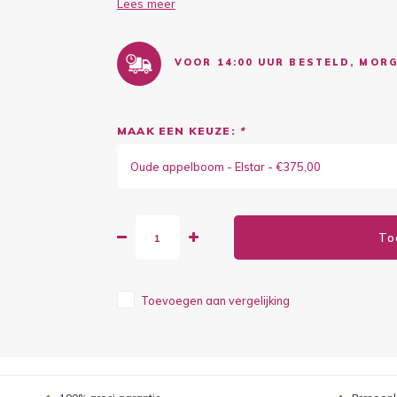
Lees meer
VOOR 14:00 UUR BESTELD, MORG
MAAK EEN KEUZE:
*
Oude appelboom - Elstar - €375,00
To
Toevoegen aan vergelijking