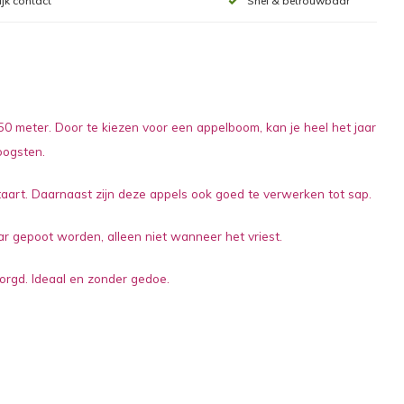
ijk contact
Snel & betrouwbaar
0 meter. Door te kiezen voor een appelboom, kan je heel het jaar
oogsten.
taart. Daarnaast zijn deze appels ook goed te verwerken tot sap.
ar gepoot worden, alleen niet wanneer het vriest.
zorgd. Ideaal en zonder gedoe.