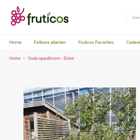
Home
Eetbare planten
Fruticos Favorites
Cadea
Home
Oude appelboom - Elstar