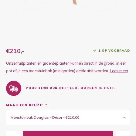
Kruidenplanten
Druiv
Wodka
XL-planten
Framb
Zoete
Fruitbomen
Kiwip
Kiwi -
Kruis
€210,-
1 OP VOORRAAD
Gevul
Onze fruitplanten en groenteplanten kunnen direct in de grond, in een
Overi
Sinaa
pot of in een moestuinbak (minigarden) geplaatst worden.
Lees meer
Vijgen
VOOR 14:00 UUR BESTELD, MORGEN IN HUIS.
Baby 
MAAK EEN KEUZE:
*
Rabar
Moestuinbak Douglas - Décor - €210,00
Bosbe