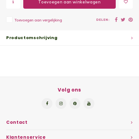
Toevoegen aan winkelwagen
Yoghu
DELEN:
Toevoegen aan vergelijking
Choco
Bram
Productomschrijving
Lemon
Wente
Patat
Volg ons
Omele
Zeekr
Contact
Asper
Klantenservice