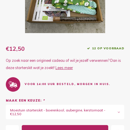
Kruidenplanten
Druiv
Wodka
XL-planten
Framb
Zoete
Fruitbomen
Kiwip
Kiwi -
Kruis
€12,50
12 OP VOORRAAD
Gevul
Op zoek naar een origineel cadeau of wil je jezelf verwennen? Dan is
Overi
Sinaa
deze starterskit wat je zoekt!
Lees meer
Vijgen
VOOR 14:00 UUR BESTELD, MORGEN IN HUIS.
Baby 
MAAK EEN KEUZE:
*
Rabar
Moestuin starterskit - boerenkool, aubergine, kerstomaat -
€12,50
Bosbe