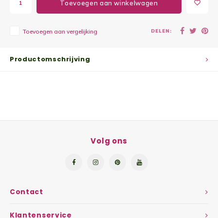
Toevoegen aan winkelwagen
Yoghu
DELEN:
Toevoegen aan vergelijking
Choco
Bram
Productomschrijving
Lemon
Wente
Patat
Volg ons
Omele
Zeekr
Contact
Asper
Klantenservice