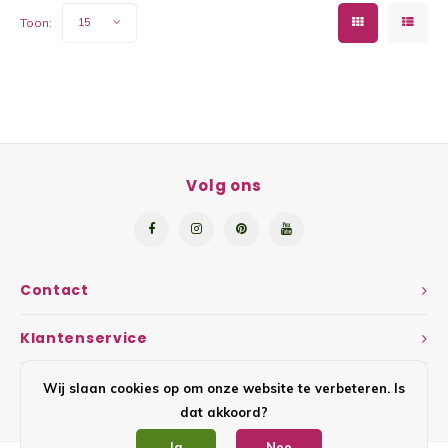
Yoghu
Toon:
15
Choco
Bram
Lemon
Volg ons
Wente
Patat
Contact
Omele
Klantenservice
Zeekr
Mijn account
Wij slaan cookies op om onze website te verbeteren. Is
dat akkoord?
Asper
Ja
Nee