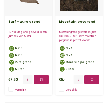
Kruidenplanten
Druiv
Wodka
XL-planten
Framb
Zoete
Turf - zure grond
Moestuin potgrond
Fruitbomen
Kiwip
Kiwi -
Turf (zure grond) geleverd in een
Moestuingrond geleverd in jute
jute zak van 5 liter.
zak van 5 liter. Deze moestuin
Kruis
potgrond is perfect voor de
Gevul
bemesting.
N.v.t.
N.v.t.
Overi
Sinaa
N.v.t.
N.v.t.
Zure grond
Moestuin potgrond
Vijgen
5 liter
5 liter
Baby 
€7,50
€5,-
Rabar
Vergelijk
Vergelijk
Bosbe