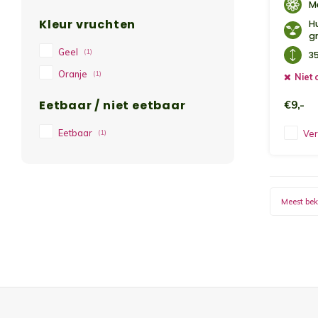
M
Kleur vruchten
H
g
Geel
(1)
3
Oranje
(1)
Niet 
Eetbaar / niet eetbaar
€9,-
Eetbaar
(1)
Ver
Meest be