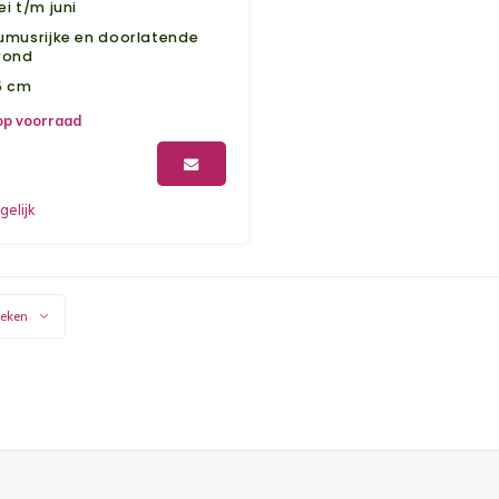
ei t/m juni
umusrijke en doorlatende
rond
5 cm
op voorraad
gelijk
keken