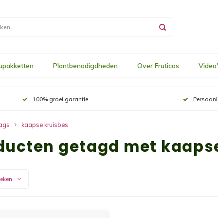
upakketten
Plantbenodigdheden
Over Fruticos
Video
100% groei garantie
Persoonl
ags
kaapse kruisbes
ducten getagd met kaapse
keken