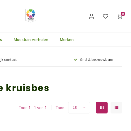
0
's
Moestuin verhalen
Merken
ijk contact
Snel & betrouwbaar
 kruisbes
Toon 1 - 1 van 1
Toon:
15