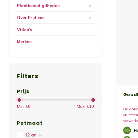
Plantbenodigdheden
Over Fruticos
Video's
Merken
Filters
Prijs
Goud
Min: €
0
Max: €
10
De goudb
vruchten
verwerke
Potmaat
geeft he
H
12 cm
(1)