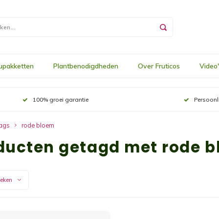
upakketten
Plantbenodigdheden
Over Fruticos
Video
100% groei garantie
Persoonl
ags
rode bloem
ducten getagd met rode 
keken