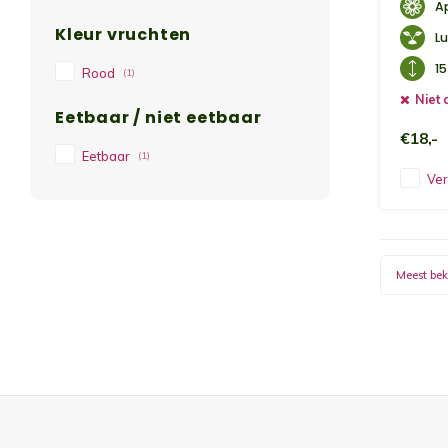
A
Kleur vruchten
L
1
Rood
(1)
Niet 
Eetbaar / niet eetbaar
€18,-
Eetbaar
(1)
Ver
Meest be