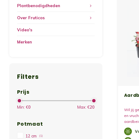
Plantbenodigdheden
Over Fruticos
Video's
Merken
Filters
Prijs
Aardb
Min: €
0
Max: €
20
Wil jij 
en vruch
aardbei
Potmaat
V
12 cm
(1)