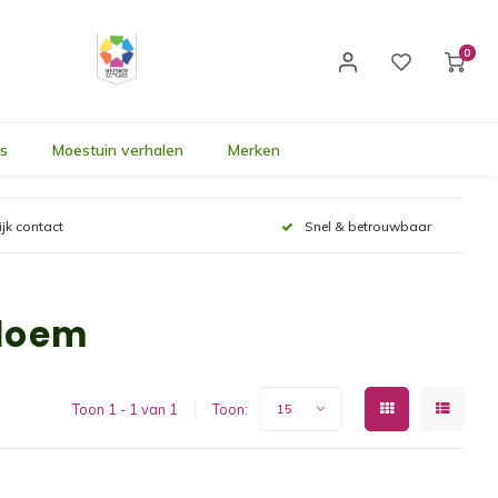
0
's
Moestuin verhalen
Merken
ijk contact
Snel & betrouwbaar
bloem
Toon 1 - 1 van 1
Toon:
15