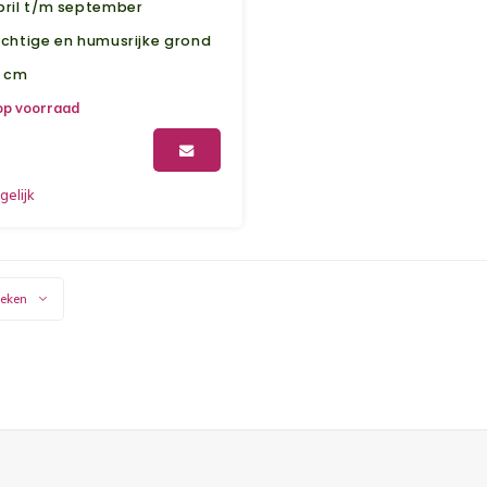
pril t/m september
uchtige en humusrijke grond
5 cm
op voorraad
gelijk
keken