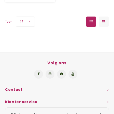
Yoghu
Choco
Toon:
15
Bram
Lemon
Wente
Volg ons
Patat
Omele
Contact
Zeekr
Klantenservice
Asper
Mijn account