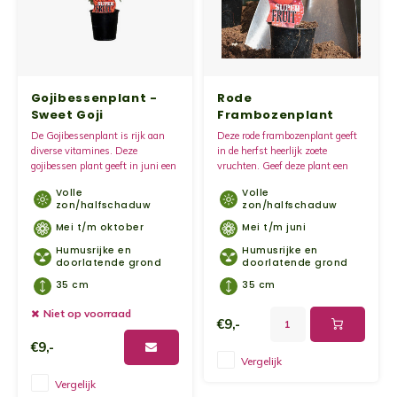
Kruidenplanten
Druiv
Wodka
XL-planten
Framb
Zoete
Gojibessenplant -
Rode
Fruitbomen
Kiwip
Kiwi -
Sweet Goji
Frambozenplant
Herfst - Autumn
De Gojibessenplant is rijk aan
Deze rode frambozenplant geeft
Kruis
Bliss
diverse vitamines. Deze
in de herfst heerlijk zoete
Gevul
gojibessen plant geeft in juni een
vruchten. Geef deze plant een
prachtige bloei met paarse
mooi plekje in de zon zodat de
Overi
Volle
Volle
bloemen.
vruchten goed rijpen en zoet van
Sinaa
zon/halfschaduw
zon/halfschaduw
smaak zijn.
Mei t/m oktober
Mei t/m juni
Vijgen
Humusrijke en
Humusrijke en
doorlatende grond
doorlatende grond
Baby 
35 cm
35 cm
Niet op voorraad
€9,-
Rabar
€9,-
Vergelijk
Bosbe
Vergelijk