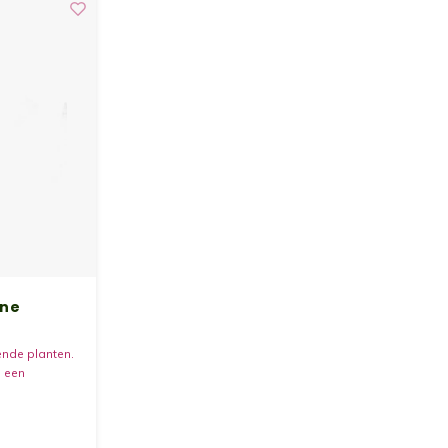
ane
vende planten.
s een