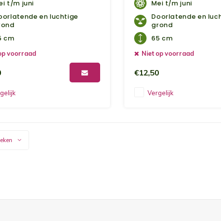
ei t/m juni
Mei t/m juni
oorlatende en luchtige
Doorlatende en luc
rond
grond
5 cm
65 cm
op voorraad
Niet op voorraad
0
€12,50
gelijk
Vergelijk
keken