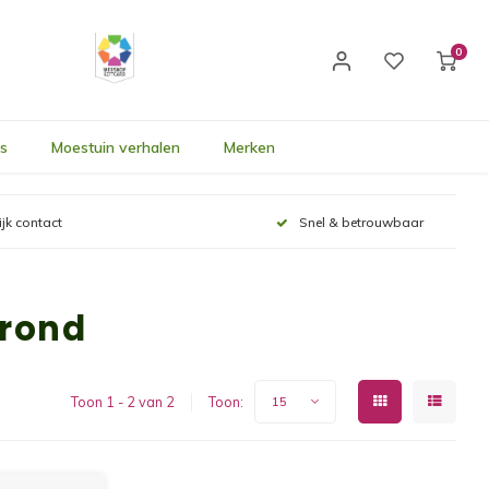
0
's
Moestuin verhalen
Merken
ijk contact
Snel & betrouwbaar
grond
Toon 1 - 2 van 2
Toon:
15