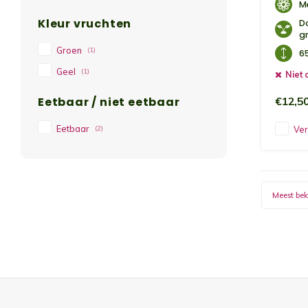
M
Kleur vruchten
D
g
Groen
(1)
6
Geel
(1)
Niet 
Eetbaar / niet eetbaar
€12,5
Eetbaar
(2)
Ver
Meest be