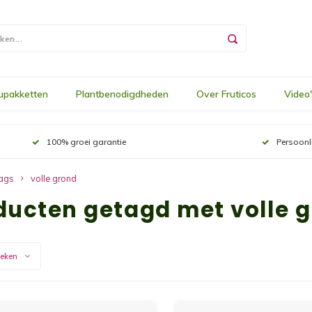
upakketten
Plantbenodigdheden
Over Fruticos
Video
100% groei garantie
Persoonl
ags
volle grond
ducten getagd met volle 
keken