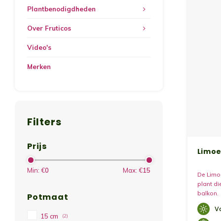
Plantbenodigdheden
Over Fruticos
Video's
Merken
Filters
Prijs
Limoe
Min: €
0
Max: €
15
De Limoe
plant di
balkon.
Potmaat
V
15 cm
(2)