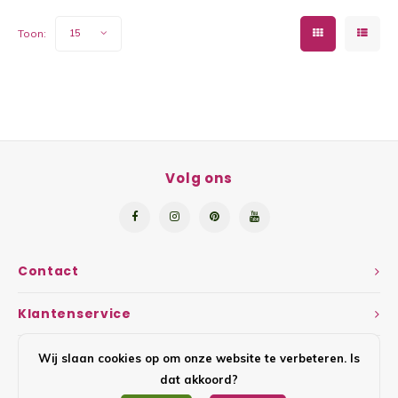
Yoghu
Toon:
15
Choco
Bram
Lemon
Volg ons
Wente
Patat
Contact
Omele
Klantenservice
Zeekr
Mijn account
Wij slaan cookies op om onze website te verbeteren. Is
Asper
dat akkoord?