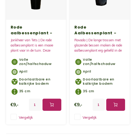
Kruidenplanten
Druiv
Wodka
XL-planten
Framb
Zoete
Rode
Rode
aalbessenplant -
Aalbessenplant -
Fruitbomen
Kiwip
Kiwi -
Jonkheer van Tets
Rovada
Jonkheer van Tets | De rode
Rovada | De lange trossen met
aalbessenplant is een mooie
glazende bessen maken de rode
Kruis
plant voor in de tuin. Deze
aalbessenplant erg geliefd in de
Gevul
bessen zijn echte vitamine
tuin. Geef de plant een lichte
Volle
Volle
bommen.
standplaats.
Overi
zon/halfschaduw
zon/halfschaduw
Sinaa
April
April
Doorlaatbare en
Doorlaatbare en
Vijgen
kalkrijke bodem
kalkrijke bodem
35 cm
35 cm
Baby 
€9,-
€9,-
Rabar
Vergelijk
Vergelijk
Bosbe