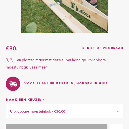
Kruidenplanten
Druiv
Wodka
XL-planten
Framb
Zoete
Fruitbomen
Kiwip
Kiwi -
Kruis
€30,-
NIET OP VOORRAAD
Gevul
3, 2, 1 en planten maar met deze super handige uitklapbare
Overi
Sinaa
moestuinbak.
Lees meer
Vijgen
VOOR 14:00 UUR BESTELD, MORGEN IN HUIS.
Baby 
MAAK EEN KEUZE:
*
Rabar
Uitklapbare moestuinbak - €30,00
Bosbe