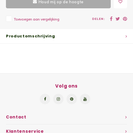
Houd mij op de hoogte
Yoghu
DELEN:
Toevoegen aan vergelijking
Choco
Bram
Productomschrijving
Lemon
Wente
Patat
Volg ons
Omele
Zeekr
Contact
Asper
Klantenservice