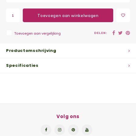
Yoghu
Toevoegen aan winkelwagen
Choco
DELEN:
Toevoegen aan vergelijking
Bram
Productomschrijving
Lemon
Specificaties
Wente
Patat
Omele
Zeekr
Volg ons
Asper