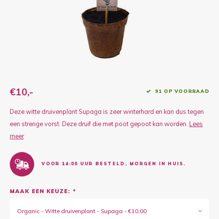
Kruidenplanten
Druiv
Wodka
XL-planten
Framb
Zoete
Fruitbomen
Kiwip
Kiwi -
Kruis
Gevul
€10,-
91 OP VOORRAAD
Overi
Sinaa
Deze witte druivenplant Supaga is zeer winterhard en kan dus tegen
een strenge vorst. Deze druif die met poot gepoot kan worden.
Lees
Vijgen
meer
Baby 
VOOR 14:00 UUR BESTELD, MORGEN IN HUIS.
Rabar
MAAK EEN KEUZE:
*
Bosbe
Organic - Witte druivenplant - Supaga - €10,00