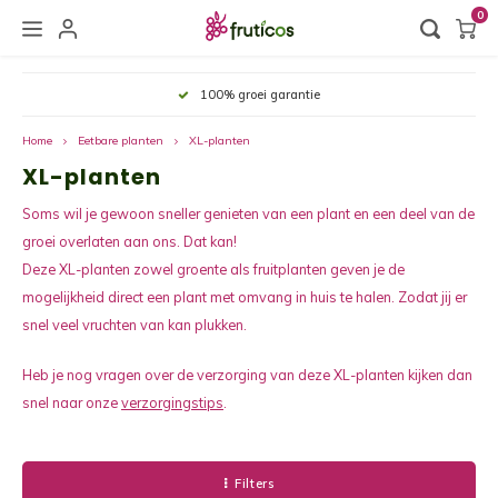
0
Hoofdmenu / plantbenodigdheden
Hoofdmenu / eetbare planten
Hoofdmenu / over fruticos
Hoofdmenu /
Hoofdmenu /
Hoofdmenu /
Hoofdm
Persoonlijk contact
Plantbenodigdheden
Eetbare planten
Over Fruticos
Home
Eetbare planten
XL-planten
XL-planten
Fruitplanten
Plantbenodigdheden
Over ons
Aalbe
Artis
Gard
Overp
Team
Floor
Eetba
Kruid
Druiv
Soms wil je gewoon sneller genieten van een plant en een deel van de
Groenteplanten
Verzorgingstips
Samenwerkingen
Aardb
Zoete
Mand
Water
Sonne
groei overlaten aan ons. Dat kan!
Groen
Groen
Deze XL-planten zowel groente als fruitplanten geven je de
Notenplanten
Recepten met Fruticos planten
Vacatures
Bosbe
Asper
Moest
Voedi
mogelijkheid direct een plant met omvang in huis te halen. Zodat jij er
Kruid
Avoca
snel veel vruchten van kan plukken.
Bonsai Fruit
Brame
Maïsp
Potgr
Snoei
Citro
Heb je nog vragen over de verzorging van deze XL-planten kijken dan
snel naar onze
verzorgingstips
.
Organic Family
Citru
Rabar
Potte
Zonlic
Sojab
Zaden
Druiv
Groen
Overi
Bladve
Wasab
Filters