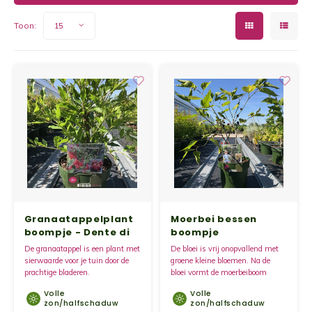
Kruidenplanten
Druiv
Wodka
Toon:
15
Framb
Zoete
XL-planten
Kiwip
Kiwi -
Fruitbomen
Kruis
Gevul
Overi
Sinaa
Vijgen
Granaatappelplant
Moerbei bessen
Baby 
boompje - Dente di
boompje
Cavallo
De granaatappel is een plant met
De bloei is vrij onopvallend met
Rabar
sierwaarde voor je tuin door de
groene kleine bloemen. Na de
prachtige bladeren.
bloei vormt de moerbeiboom
vruchten, die van groen naar rood
Bosbe
Volle
Volle
naar zwart verkleuren.
zon/halfschaduw
zon/halfschaduw