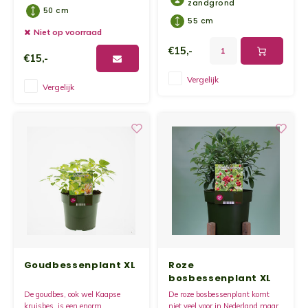
zandgrond
50 cm
55 cm
Niet op voorraad
€15,-
€15,-
Vergelijk
Vergelijk
Goudbessenplant XL
Roze
bosbessenplant XL
De goudbes, ook wel Kaapse
De roze bosbessenplant komt
kruisbes, is een enorm
niet veel voor in Nederland maar