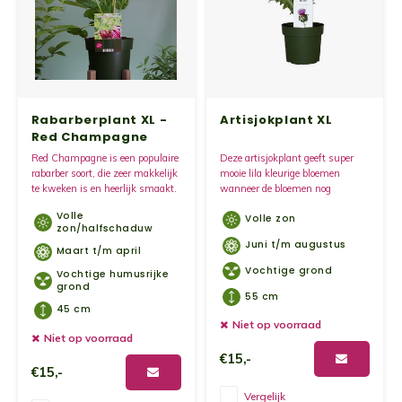
Rabarberplant XL -
Artisjokplant XL
Red Champagne
Red Champagne is een populaire
Deze artisjokplant geeft super
rabarber soort, die zeer makkelijk
mooie lila kleurige bloemen
te kweken is en heerlijk smaakt.
wanneer de bloemen nog
gesloten zijn kunnen deze
Volle
Volle zon
gegeten worden.
zon/halfschaduw
Juni t/m augustus
Maart t/m april
Vochtige grond
Vochtige humusrijke
grond
55 cm
45 cm
Niet op voorraad
Niet op voorraad
€15,-
€15,-
Vergelijk