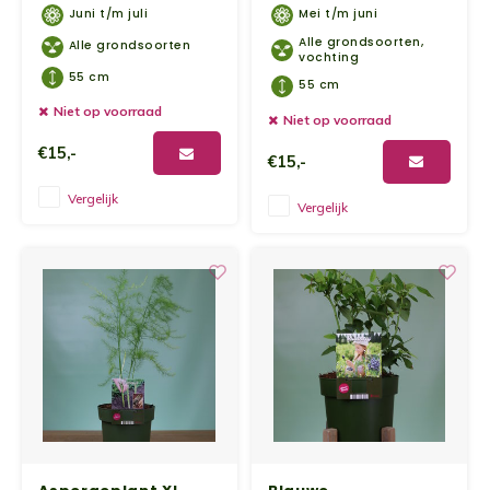
Juni t/m juli
Mei t/m juni
Yoghu
Alle grondsoorten,
Alle grondsoorten
vochting
Choco
55 cm
55 cm
Niet op voorraad
Niet op voorraad
Bram
€15,-
€15,-
Lemon
Vergelijk
Vergelijk
Wente
Patat
Omele
Zeekr
Asper