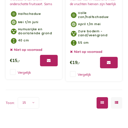
onderschatte fruitsoort. Soms
de vruchten hiervan zijn heerlijk
kun je deze besjes als garnering
zoet van smaak. Met deze plant
Volle
Halfschaduw
vinden in een restaurant.
geef je jouw tuin niet alleen
zon/halfschaduw
kleur, maar de roze bessen zijn
Mei t/m juni
ook super gezond.
April t/m mei
Humusrijke en
Zure bodem -
doorlatende grond
zand/veengrond
40 cm
55 cm
Niet op voorraad
Niet op voorraad
€15,-
€19,-
Vergelijk
Vergelijk
Toon:
15