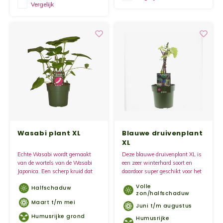
Vergelijk
Wasabi plant XL
Blauwe druivenplant
XL
Echte Wasabi wordt gemaakt
Deze blauwe druivenplant XL is
van de wortels van de Wasabi
een zeer winterhard soort en
Japonica. Een scherp kruid dat
daardoor super geschikt voor het
veel wordt gebruikt in de Japanse
Nederlandse klimaat.
Volle
Halfschaduw
keuken.
zon/halfschaduw
Maart t/m mei
Juni t/m augustus
Humusrijke grond
Humusrijke