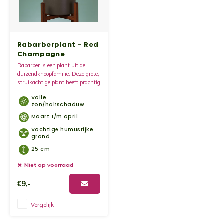
Kruidenplanten
Druiv
Wodka
XL-planten
Framb
Zoete
Rabarberplant - Red
Champagne
Fruitbomen
Kiwip
Kiwi -
Rabarber is een plant uit de
duizendknoopfamilie. Deze grote,
Kruis
struikachtige plant heeft prachtig
Gevul
rode, groene, groen-rode of
Volle
karmijnrode lange stelen.
Overi
zon/halfschaduw
Sinaa
Maart t/m april
Vochtige humusrijke
Vijgen
grond
25 cm
Baby 
Niet op voorraad
€9,-
Rabar
Vergelijk
Bosbe