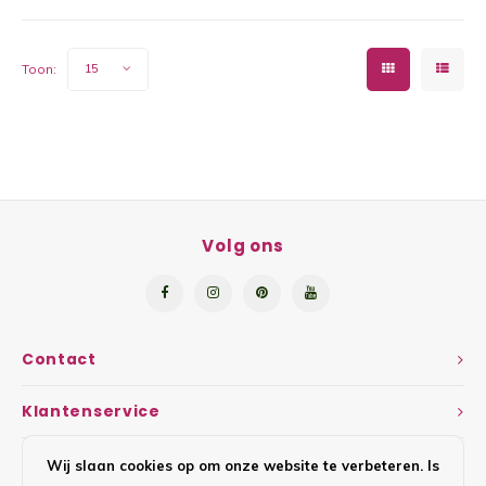
Yoghu
Toon:
15
Choco
Bram
Lemon
Wente
Volg ons
Patat
Omele
Contact
Zeekr
Klantenservice
Asper
Mijn account
Wij slaan cookies op om onze website te verbeteren. Is