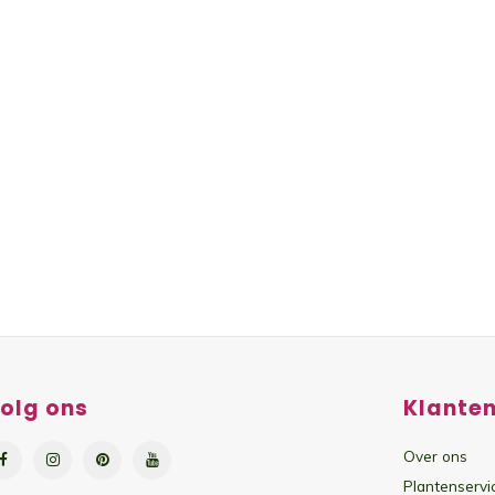
olg ons
Klanten
Over ons
Plantenservi