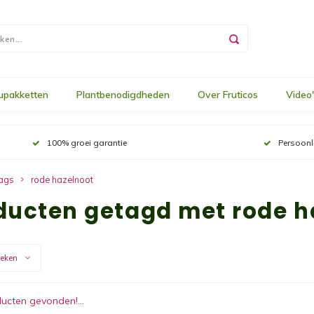
upakketten
Plantbenodigdheden
Over Fruticos
Video
100% groei garantie
Persoonl
ags
rode hazelnoot
ducten getagd met rode h
keken
ucten gevonden!...