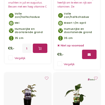
vruchten in juli en augustus.
heerlijk om te eten en rijk aan
Bessen met een hoog vitamine C
vitaminen. De
gehalte, een echte SuperFruit.
honingbessenplant bloeit vanaf
Volle
Volle
maart met mooie witte bloemen.
zon/halfschaduw
zon/halfschaduw
Mei
Maart t/m april
Humusrijke en
Humusrijke en
doorlatende grond
doorlatende grond
35 cm
35 cm
Niet op voorraad
€9,-
€9,-
Vergelijk
Vergelijk