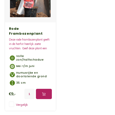
Rode
Frambozenplant
Herfst - Autumn
Deze rode frambozenplant geeft
Bliss
in de herfst heerlijk zoete
vruchten. Geef deze plant een
mooi plekje in de zon zodat de
Volle
vruchten goed rijpen en zoet van
zon/halfschaduw
smaak zijn.
Mei t/m juni
Humusrijke en
doorlatende grond
35 cm
€9,-
Vergelijk