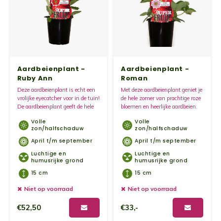
Kruidenplanten
Druiv
Wodka
XL-planten
Framb
Zoete
Fruitbomen
Kiwip
Kiwi -
Aardbeienplant -
Aardbeienplant -
Ruby Ann
Roman
Kruis
Gevul
Deze aardbeienplant is echt een
Met deze aardbeienplant geniet je
vrolijke eyecatcher voor in de tuin!
de hele zomer van prachtige roze
Overi
De aardbeienplant geeft de hele
bloemen en heerlijke aardbeien.
Sinaa
zomer vruchten met prachtige
Deze aardbeien zijn zoet van
Volle
Volle
rode bloemen.
smaak.
zon/halfschaduw
zon/halfschaduw
Vijgen
April t/m september
April t/m september
Luchtige en
Luchtige en
Baby 
humusrijke grond
humusrijke grond
15 cm
15 cm
Rabar
Niet op voorraad
Niet op voorraad
€52,50
€33,-
Bosbe