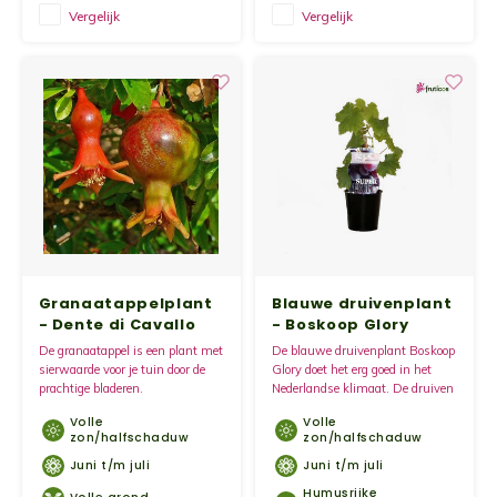
Vergelijk
Vergelijk
Yoghu
Choco
Bram
Lemon
Wente
Patat
Granaatappelplant
Blauwe druivenplant
- Dente di Cavallo
- Boskoop Glory
Omele
De granaatappel is een plant met
De blauwe druivenplant Boskoop
sierwaarde voor je tuin door de
Glory doet het erg goed in het
prachtige bladeren.
Nederlandse klimaat. De druiven
Zeekr
kunnen in het vroege najaar
Volle
Volle
geoogst worden.
zon/halfschaduw
zon/halfschaduw
Asper
Juni t/m juli
Juni t/m juli
Humusrijke