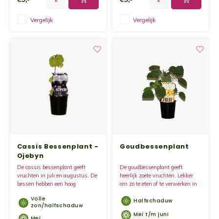
Vergelijk
Vergelijk
Cassis Bessenplant -
Goudbessenplant
Ojebyn
De cassis bessenplant geeft
De goudbessenplant geeft
vruchten in juli en augustus. De
heerlijk zoete vruchten. Lekker
bessen hebben een hoog
om zo te eten of te verwerken in
vitamine C gehalte, een echte
bijvoorbeeld jam. Deze plant geeft
Volle
Halfschaduw
SuperFruit.
het eerste jaar al vruchten.
zon/halfschaduw
Mei t/m juni
Mei