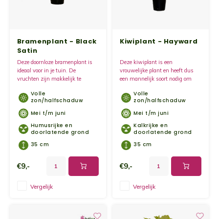
Bramenplant - Black
Kiwiplant - Hayward
Satin
Deze doornloze bramenplant is
Deze kiwiplant is een
ideaal voor in je tuin. De
vrouwelijke plant en heeft dus
vruchten zijn makkelijk te
een mannelijk soort nodig om
oogsten omdat de doorns
vruchten te kunnen dragen. De
Volle
Volle
ontbreken. De bramenplant bloeit
kiwiplant groeit het beste op een
zon/halfschaduw
zon/halfschaduw
in mei met mooie witte bloemen.
zonnige plek tegen een muur of
pergola.
Mei t/m juni
Mei t/m juni
Humusrijke en
Kalkrijke en
doorlatende grond
doorlatende grond
35 cm
35 cm
€9,-
€9,-
Vergelijk
Vergelijk