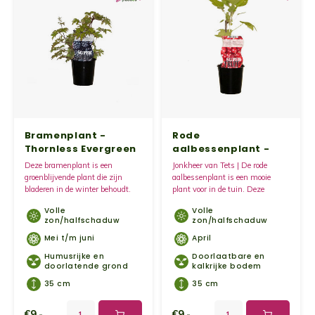
Bramenplant -
Rode
Thornless Evergreen
aalbessenplant -
Jonkheer van Tets
Deze bramenplant is een
Jonkheer van Tets | De rode
groenblijvende plant die zijn
aalbessenplant is een mooie
bladeren in de winter behoudt.
plant voor in de tuin. Deze
Geef de plant de mogelijkheid om
bessen zijn echte vitamine
Volle
Volle
te klimmen tegen een muur of
bommen.
zon/halfschaduw
zon/halfschaduw
schutting.
Mei t/m juni
April
Humusrijke en
Doorlaatbare en
doorlatende grond
kalkrijke bodem
35 cm
35 cm
€9,-
€9,-