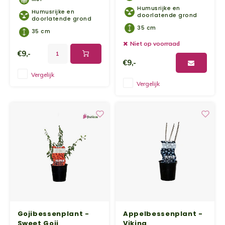
Humusrijke en
Humusrijke en
doorlatende grond
doorlatende grond
35 cm
35 cm
Niet op voorraad
€9,-
€9,-
Vergelijk
Vergelijk
Gojibessenplant -
Appelbessenplant -
Sweet Goji
Viking