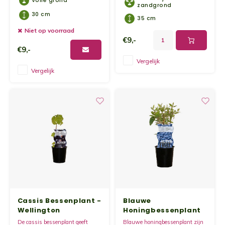
Volle grond
zandgrond
Grano
30 cm
35 cm
Niet op voorraad
Flatb
€9,-
€9,-
Vergelijk
Vergelijk
Cassis Bessenplant -
Blauwe
Wellington
Honingbessenplant
- Duet
De cassis bessenplant geeft
Blauwe honingbessenplant zijn