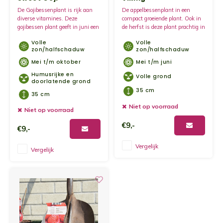
De Gojibessenplant is rijk aan
De appelbessenplant in een
diverse vitamines. Deze
compact groeiende plant. Ook in
gojibessen plant geeft in juni een
de herfst is deze plant prachtig in
prachtige bloei met paarse
de tuin met mooie wijnrode
Volle
Volle
bloemen.
bladeren.
zon/halfschaduw
zon/halfschaduw
Mei t/m oktober
Mei t/m juni
Humusrijke en
Volle grond
doorlatende grond
35 cm
35 cm
Niet op voorraad
Niet op voorraad
€9,-
€9,-
Vergelijk
Vergelijk