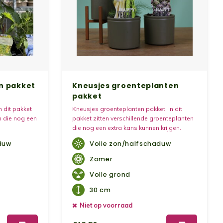
en pakket
Kneusjes groenteplanten
pakket
n dit pakket
Kneusjes groenteplanten pakket. In dit
en die nog een
pakket zitten verschillende groenteplanten
die nog een extra kans kunnen krijgen.
duw
Volle zon/halfschaduw
Zomer
Volle grond
30 cm
Niet op voorraad