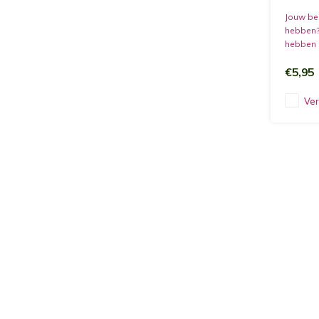
Jouw bes
hebben?
hebben 
naar jou
€5,95
halen bi
Ver