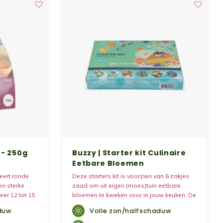
 - 250g
Buzzy | Starter kit Culinaire
Eetbare Bloemen
ceert ronde
Deze starters kit is voorzien van 6 zakjes
en sterke
zaad om uit eigen (moes)tuin eetbare
eer 12 tot 15
bloemen te kweken voor in jouw keuken. De
is een
set bevat 6 zakjes zaden van; Viool,
duw
Volle zon/halfschaduw
ondtype
borage, Oost-Indische Kers, Lavendel,