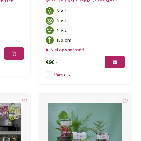
en. Uien
halen. Dit is niet alleen leuk voor jouzelf,
ten en
maar ook heel leerzaam voor kinderen. In
N.v.t.
maak. Door
deze moestuinbak kan je verschillende
erechten net
fruitplanten en groenteplanten laten
N.v.t.
groeien.
N.v.t.
100 cm
Niet op voorraad
€90,-
Vergelijk