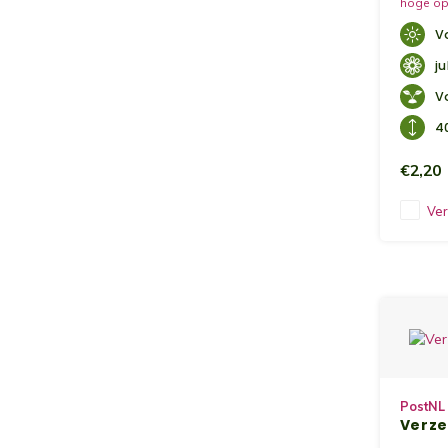
hoge opb
in de vo
V
uitdunn
losgema
j
V
4
€2,20
Ver
PostNL
Verz