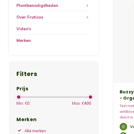
Plantbenodigdheden
Over Fruticos
Video's
Merken
Filters
Prijs
Buzzy
- Org
Min: €
0
Max: €
400
Teel me
wildbloe
direct i
Merken
regels. 
V
circa 1 
Alle merken