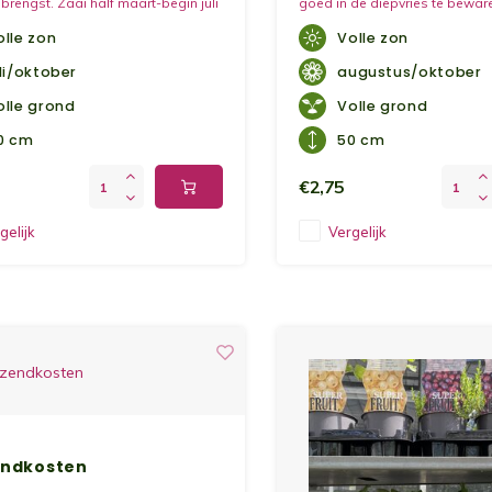
rengst. Zaai half maart-begin juli
goed in de diepvries te bewar
llegrond op regels, eventueel iets
behoren officieel tot de groen
olle zon
Volle zon
en. Zorg dat de grond mooi
hebben een ietwat scherpe s
akt is.
deze pittige smaak, maak je g
uli/oktober
augustus/oktober
iets lekkerder.
olle grond
Volle grond
0 cm
50 cm
€2,75
gelijk
Vergelijk
endkosten