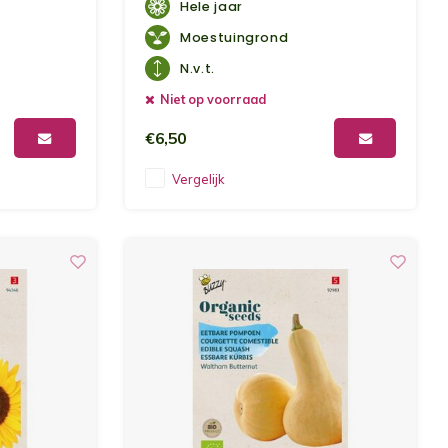
Calendula en Korenbloem.
Hele jaar
Moestuingrond
N.v.t.
Niet op voorraad
€6,50
Vergelijk