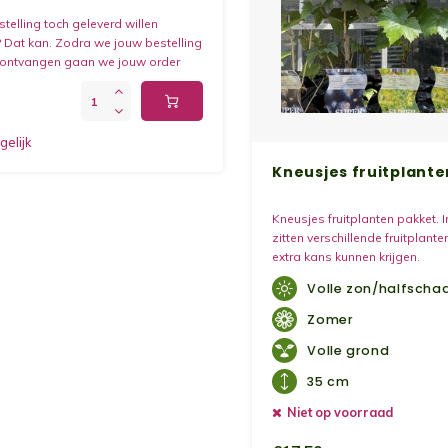
telling toch geleverd willen
 Dat kan. Zodra we jouw bestelling
ontvangen gaan we jouw order
 opsturen i.p.v. dat je deze op kan
j de Fruticos kwekerij.
gelijk
Kneusjes fruitplant
Kneusjes fruitplanten pakket. I
zitten verschillende fruitplant
extra kans kunnen krijgen.
Volle zon/halfscha
Zomer
Volle grond
35 cm
Niet op voorraad