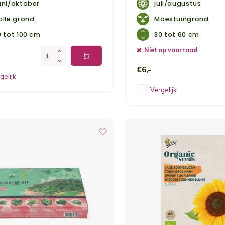
geteeld kan worden.
uni/oktober
juli/augustus
olle grond
Moestuingrond
0 tot 100 cm
30 tot 60 cm
Niet op voorraad
€6,-
gelijk
Vergelijk