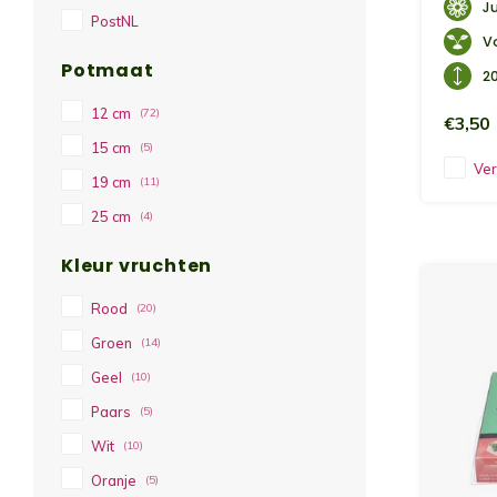
J
PostNL
V
Potmaat
2
12 cm
(72)
€3,50
15 cm
(5)
Ver
19 cm
(11)
25 cm
(4)
Kleur vruchten
Rood
(20)
Groen
(14)
Geel
(10)
Paars
(5)
Wit
(10)
Oranje
(5)