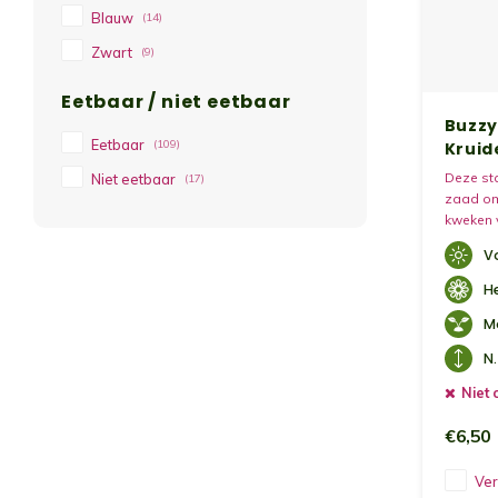
Blauw
(14)
Zwart
(9)
Eetbaar / niet eetbaar
Buzzy 
Eetbaar
(109)
Kruid
Deze sta
Niet eetbaar
(17)
zaad om 
kweken v
zakjes b
V
peterseli
basilicu
H
M
N.
Niet 
€6,50
Ver