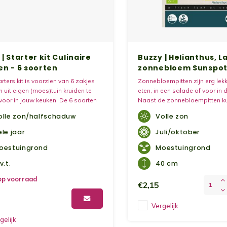
| Starter kit Culinaire
Buzzy | Helianthus, L
en - 6 soorten
zonnebloem Sunspot
Organic
rters kit is voorzien van 6 zakjes
Zonnebloempitten zijn erg lekk
uit eigen (moes)tuin kruiden te
eten, in een salade of voor in 
oor in jouw keuken. De 6 soorten
Naast de zonnebloempitten ku
estaan uit de volgende kruiden;
meer van een zonnebloem eten.
olle zon/halfschaduw
Volle zon
e, dille, koriander, bieslook,
vroege voorjaar kun je de grot
m, tijm.
opeten als kiemplanten, net zo
ele jaar
Juli/oktober
oestuingrond
Moestuingrond
v.t.
40 cm
op voorraad
€2,15
Vergelijk
gelijk