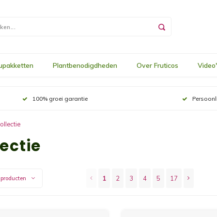
upakketten
Plantbenodigdheden
Over Fruticos
Video
100% groei garantie
Persoonl
ollectie
ectie
1
2
3
4
5
17
 producten