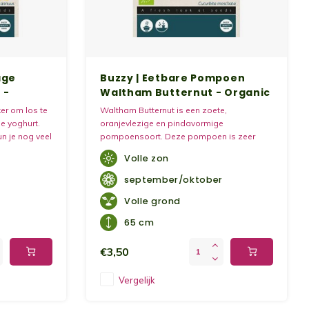
age
Buzzy | Eetbare Pompoen
 -
Waltham Butternut - Organic
er om los te
Waltham Butternut is een zoete,
de yoghurt.
oranjevlezige en pindavormige
n je nog veel
pompoensoort. Deze pompoen is zeer
 In het
geschikt om te bakken of te pureren en kan
Volle zon
e zaailingen
zowel in zoete als hartige gerechten
als tuinkers.
gebruikt worden. Neem als voorbeeld:
september/oktober
gebak, soepen, sauzen, salades en curry's
Volle grond
65 cm
€3,50
Vergelijk