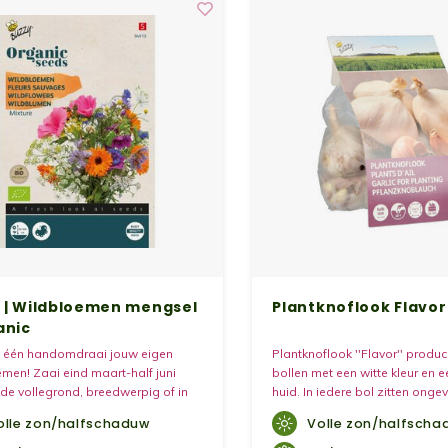
 | Wildbloemen mengsel
Plantknoflook Flavor
anic
t één handomdraai jouw eigen
Plantknoflook ''Flavor'' produ
men! Zaai eind maart-half juni
bollen met een witte kleur en e
n de vollegrond, breedwerpig of in
huid. In iedere bol zitten ongev
Eventueel iets uitdunnen. Gebruik
paars gekleurde teentjes. Het 
olle zon/halfschaduw
Volle zon/halfscha
gram per m2.
makkelijk ras, die op ieder gr