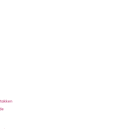
 takken
 de