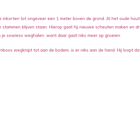
e inkorten tot ongeveer een 1 meter boven de grond. Al het oude hout
ge stammen blijven staan. Hierop gaat hij nieuwe scheuten maken en dr
un je sowieso weghalen, want daar gaat niks meer op groeien.
amboos wegknipt tot aan de bodem, is er niks aan de hand. Hij loopt dat