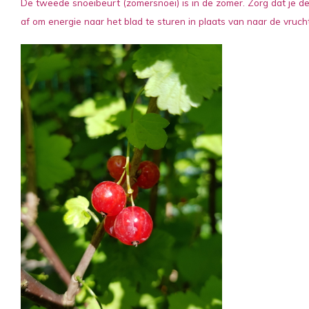
De tweede snoeibeurt (zomersnoei) is in de zomer. Zorg dat je de
af om energie naar het blad te sturen in plaats van naar de vrucht