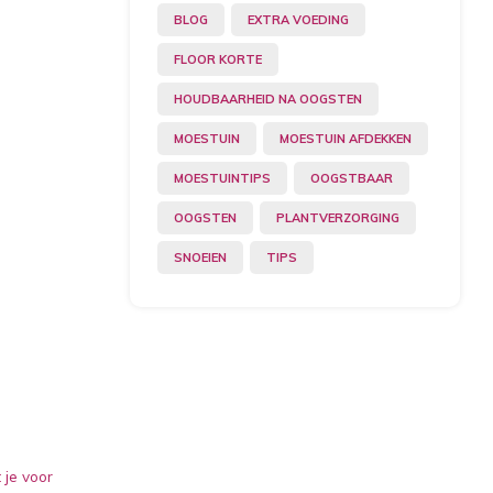
BLOG
EXTRA VOEDING
FLOOR KORTE
HOUDBAARHEID NA OOGSTEN
MOESTUIN
MOESTUIN AFDEKKEN
MOESTUINTIPS
OOGSTBAAR
OOGSTEN
PLANTVERZORGING
SNOEIEN
TIPS
 je voor