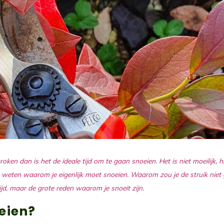
oken dan is het de ideale tijd om te gaan snoeien. Het is niet moeilijk, 
te weten waarom je eigenlijk moet snoeien. Waarom zou je de struik nie
tijd, maar de grote reden waarom je snoeit zijn.
eien?